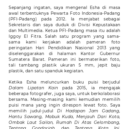
Sepanjang ingatan, saya mengenal Esha di masa
awal terbentuknya Pewarta Foto Indonesia-Padang
(PFI-Padang) pada 2012. Ia menjabat sebagai
Sekretaris dan saya duduk di Divisi Kepustakaan
dan Multimedia. Ketua PFI-Padang masa itu adalah
Iggoy El Fitra. Salah satu program yang sama-
sama kami kerjakan adalah pameran foto
peringatan Hari Pendidikan Nasional 2013 yang
diselenggarakan di halaman Kantor Gubernur
Sumatera Barat. Pameran ini bermaterikan foto,
tali tambang plastik ukuran 5 mm, jepit baju
plastik, dan satu spanduk kegiatan.
Ketika Esha meluncurkan buku puisi berjudul
Dalam Lipatan Kain
pada 2015, ia mengajak
beberapa fotografer, juga saya, untuk berkolaborasi
bersama. Masing-masing kami kemudian memilih
puisi mana yang ingin direspon lewat foto. Saya
memilih judul-judul
Di Hadapan Jam Gadang,
Hantu Sawang, Mabuk Kuda, Menjauh Dari Kota,
Ombak Laut Sailan, Rumah Di Atas Gelombang,
Tentang Gondoriah,
dan
Tentang Kota Ini
.