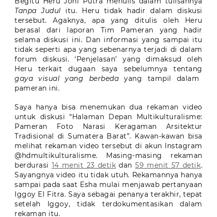
Begitu Heru Joni Putra menulis dalam tulisannya
Tanpa Judul
itu. Heru tidak hadir dalam diskusi
tersebut. Agaknya, apa yang ditulis oleh Heru
berasal dari laporan Tim Pameran yang hadir
selama diskusi ini. Dan informasi yang sampai itu
tidak seperti apa yang sebenarnya terjadi di dalam
forum diskusi. ‘Penjelasan’ yang dimaksud oleh
Heru terkait dugaan saya sebelumnya tentang
gaya visual yang berbeda
yang tampil dalam
pameran ini.
Saya hanya bisa menemukan dua rekaman video
untuk diskusi “Halaman Depan Multikulturalisme:
Pameran Foto Narasi Keragaman Arsitektur
Tradisional di Sumatera Barat”. Kawan-kawan bisa
melihat rekaman video tersebut di akun Instagram
@hdmultikulturalisme. Masing-masing rekaman
berdurasi
14 menit 23 detik
dan
59 menit 57 detik
.
Sayangnya video itu tidak utuh. Rekamannya hanya
sampai pada saat Esha mulai menjawab pertanyaan
Iggoy El Fitra. Saya sebagai penanya terakhir, tepat
setelah Iggoy, tidak terdokumentasikan dalam
rekaman itu.