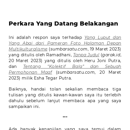
Perkara Yang Datang Belakangan
Ini adalah respon saya terhadap
Yang Luput dan
Yang Abai dari Pameran Foto Halaman Depan
Multikulturalisme
(
sumbarsatu.com
, 19 Maret 2023)
yang ditulis oleh Ramadhani,
Tanpa Judul
(
garak.id
,
20 Maret 2023) yang ditulis oleh Heru Joni Putra,
dan
Tentang “Kolektif Bala” dan Sebuah
Permohonan Maaf
(
sumbarsatu.com
, 20 Maret
2023) milik Esha Tegar Putra.
Baiknya, handai tolan sekalian membaca tiga
tulisan yang ditulis kawan-kawan saya itu terlebih
dahulu sebelum lanjut membaca apa yang saya
sampaikan ini.
***
Ada banyak keganjilan yang saya temui dalam